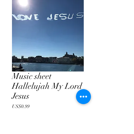
Music sheet
Hallelujah My Lord
Jesus
價
US$0.99
格
新增至購物車