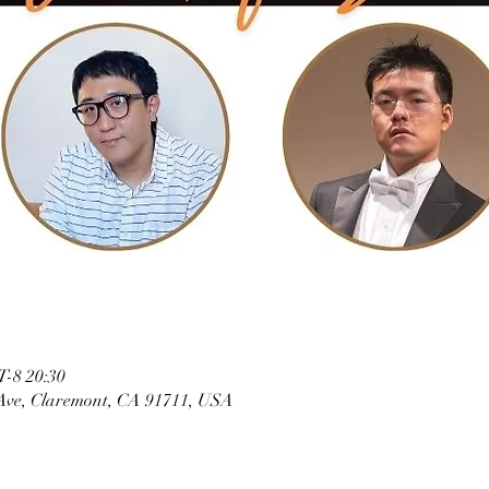
-8 20:30
Ave, Claremont, CA 91711, USA